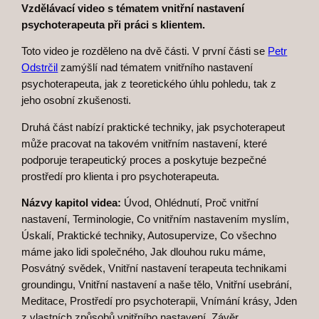
Vzdělávací video s tématem vnitřní nastavení
psychoterapeuta při práci s klientem.
Toto video je rozděleno na dvě části. V první části se
Petr
Odstrčil
zamýšlí nad tématem vnitřního nastavení
psychoterapeuta, jak z teoretického úhlu pohledu, tak z
jeho osobní zkušenosti.
Druhá část nabízí praktické techniky, jak psychoterapeut
může pracovat na takovém vnitřním nastavení, které
podporuje terapeutický proces a poskytuje bezpečné
prostředí pro klienta i pro psychoterapeuta.
Názvy kapitol videa:
Úvod, Ohlédnutí, Proč vnitřní
nastavení, Terminologie, Co vnitřním nastavením myslím,
Úskalí, Praktické techniky, Autosupervize, Co všechno
máme jako lidi společného, Jak dlouhou ruku máme,
Posvátný svědek, Vnitřní nastavení terapeuta technikami
groundingu, Vnitřní nastavení a naše tělo, Vnitřní usebrání,
Meditace, Prostředí pro psychoterapii, Vnímání krásy, Jden
z vlastních způsobů vnitřního nastavení, Závěr