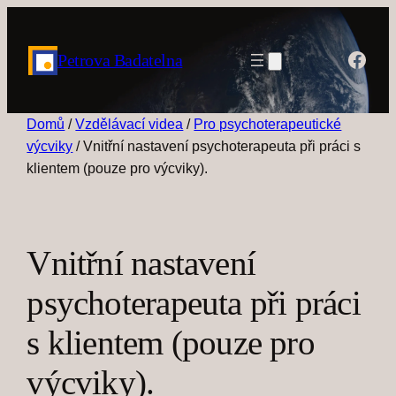
Face
Petrova Badatelna
Domů
/
Vzdělávací videa
/
Pro psychoterapeutické
výcviky
/ Vnitřní nastavení psychoterapeuta při práci s
klientem (pouze pro výcviky).
Vnitřní nastavení
psychoterapeuta při práci
s klientem (pouze pro
výcviky).